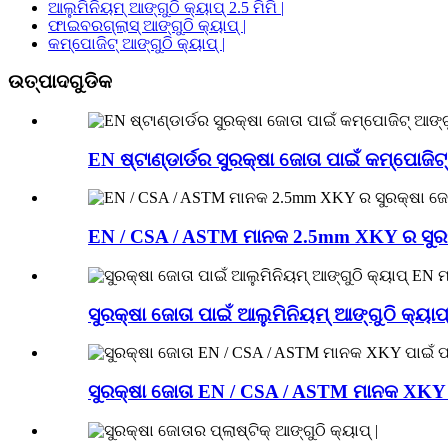
ଆଲୁମିନିୟମ୍ ଆଙ୍ଗୁଠି କ୍ୟାପ୍ 2.5 ମିମି |
ଫାଇବରଗ୍ଲାସ୍ ଆଙ୍ଗୁଠି କ୍ୟାପ୍ |
କମ୍ପୋଜିଟ୍ ଆଙ୍ଗୁଠି କ୍ୟାପ୍ |
ଉତ୍ପାଦଗୁଡିକ
EN ଷ୍ଟାଣ୍ଡାର୍ଡର ସୁରକ୍ଷା ଜୋତା ପାଇଁ କମ୍ପୋଜିଟ୍ ଆ
EN / CSA / ASTM ମାନକ 2.5mm XKY ର ସୁରକ୍ଷ
ସୁରକ୍ଷା ଜୋତା ପାଇଁ ଆଲୁମିନିୟମ୍ ଆଙ୍ଗୁଠି କ୍ୟ
ସୁରକ୍ଷା ଜୋତା EN / CSA / ASTM ମାନକ XKY ପା