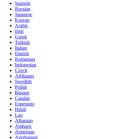
Spanish
Russian
Japanese
Korean
Arabic
Irish
Greek
Turkish
Italian
Danish
Romanian
Indonesian
Czech
Afrikaans
Swedish
Polish
Basque
Catalan
Esperanto
Hindi
Lao
Albanian
Amharic
Armenian
Azerbaijani