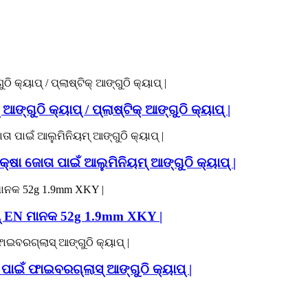
ଙ୍ଗୁଠି କ୍ୟାପ୍ / ପ୍ଲାଷ୍ଟିକ୍ ଆଙ୍ଗୁଠି କ୍ୟାପ୍ |
ା ଜୋତା ପାଇଁ ଆଲୁମିନିୟମ୍ ଆଙ୍ଗୁଠି କ୍ୟାପ୍ |
ାପ୍ EN ମାନକ 52g 1.9mm XKY |
ଇଁ ଫାଇବରଗ୍ଲାସ୍ ଆଙ୍ଗୁଠି କ୍ୟାପ୍ |