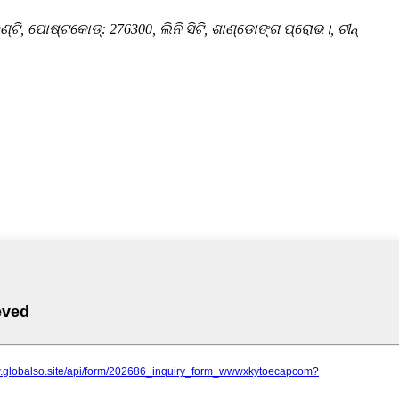
ାଉଣ୍ଟି, ପୋଷ୍ଟକୋଡ୍: 276300, ଲିନି ସିଟି, ଶାଣ୍ଡୋଙ୍ଗ ପ୍ରୋଭ।, ଚୀନ୍