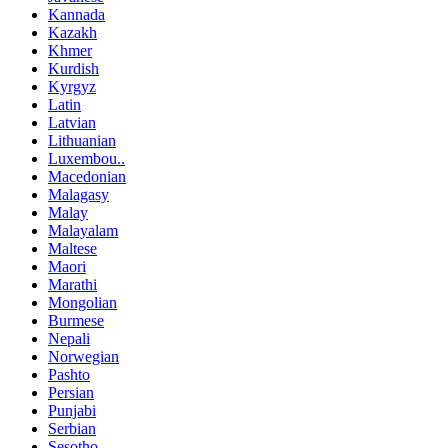
Kannada
Kazakh
Khmer
Kurdish
Kyrgyz
Latin
Latvian
Lithuanian
Luxembou..
Macedonian
Malagasy
Malay
Malayalam
Maltese
Maori
Marathi
Mongolian
Burmese
Nepali
Norwegian
Pashto
Persian
Punjabi
Serbian
Sesotho