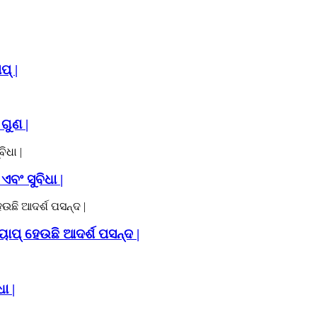
ପ୍ |
 ଗୁଣ |
ବଂ ସୁବିଧା |
ୟାପ୍ ହେଉଛି ଆଦର୍ଶ ପସନ୍ଦ |
ା |