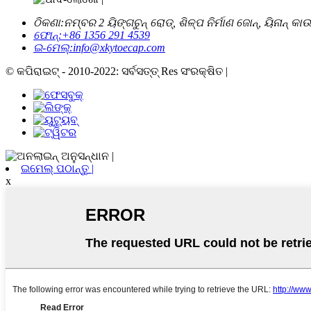
ଠିକଣା:
ନମ୍ବର 2 ୟିଙ୍ଗଚୁନ୍ ରୋଡ୍, ଶିଳ୍ପ ନିର୍ମାଣ ଜୋନ୍, ୟିନାନ୍ କ
ଫୋନ୍:
+86 1356 291 4539
ଇ-ମେଲ୍:
info@xkytoecap.com
© କପିରାଇଟ୍ - 2010-2022: ସର୍ବସତ୍ତ୍ Res ସଂରକ୍ଷିତ |
ଇମେଲ୍ ପଠାନ୍ତୁ |
x