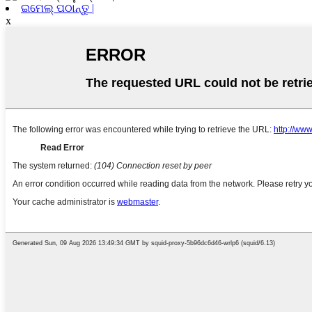
ଇମେଲ୍ ପଠାନ୍ତୁ |
x