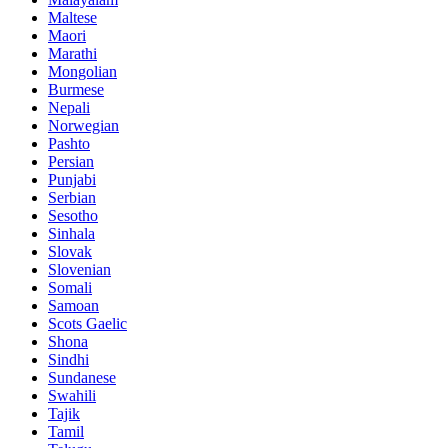
Maltese
Maori
Marathi
Mongolian
Burmese
Nepali
Norwegian
Pashto
Persian
Punjabi
Serbian
Sesotho
Sinhala
Slovak
Slovenian
Somali
Samoan
Scots Gaelic
Shona
Sindhi
Sundanese
Swahili
Tajik
Tamil