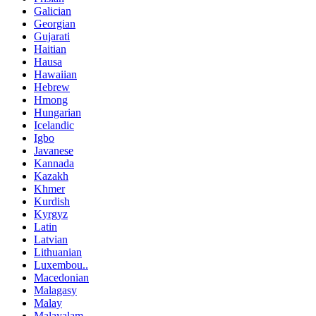
Galician
Georgian
Gujarati
Haitian
Hausa
Hawaiian
Hebrew
Hmong
Hungarian
Icelandic
Igbo
Javanese
Kannada
Kazakh
Khmer
Kurdish
Kyrgyz
Latin
Latvian
Lithuanian
Luxembou..
Macedonian
Malagasy
Malay
Malayalam