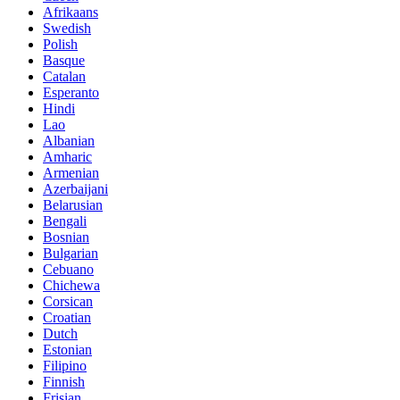
Afrikaans
Swedish
Polish
Basque
Catalan
Esperanto
Hindi
Lao
Albanian
Amharic
Armenian
Azerbaijani
Belarusian
Bengali
Bosnian
Bulgarian
Cebuano
Chichewa
Corsican
Croatian
Dutch
Estonian
Filipino
Finnish
Frisian