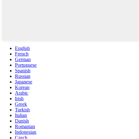
English
French
German
Portuguese
Spanish
Russian
Japanese
Korean
Arabic
Irish
Greek
Turkish
Italian
Danish
Romanian
Indonesian
Czech