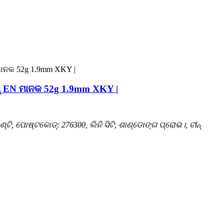
ାପ୍ EN ମାନକ 52g 1.9mm XKY |
ାଉଣ୍ଟି, ପୋଷ୍ଟକୋଡ୍: 276300, ଲିନି ସିଟି, ଶାଣ୍ଡୋଙ୍ଗ ପ୍ରୋଭ।, ଚୀନ୍