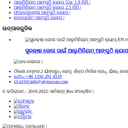
ଆଲୁମିନିୟମ୍ ଆଙ୍ଗୁଠି କ୍ୟାପ୍ 52g, 1.9 ମିମି |
ଆଲୁମିନିୟମ୍ ଆଙ୍ଗୁଠି କ୍ୟାପ୍ 2.5 ମିମି |
ଫାଇବରଗ୍ଲାସ୍ ଆଙ୍ଗୁଠି କ୍ୟାପ୍ |
କମ୍ପୋଜିଟ୍ ଆଙ୍ଗୁଠି କ୍ୟାପ୍ |
ଉତ୍ପାଦଗୁଡିକ
ସୁରକ୍ଷା ଜୋତା ପାଇଁ ଆଲୁମିନିୟମ୍ ଆଙ୍ଗୁଠି କ୍ୟ
ଠିକଣା:
ନମ୍ବର 2 ୟିଙ୍ଗଚୁନ୍ ରୋଡ୍, ଶିଳ୍ପ ନିର୍ମାଣ ଜୋନ୍, ୟିନାନ୍ କ
ଫୋନ୍:
+86 1356 291 4539
ଇ-ମେଲ୍:
info@xkytoecap.com
© କପିରାଇଟ୍ - 2010-2022: ସର୍ବସତ୍ତ୍ Res ସଂରକ୍ଷିତ |