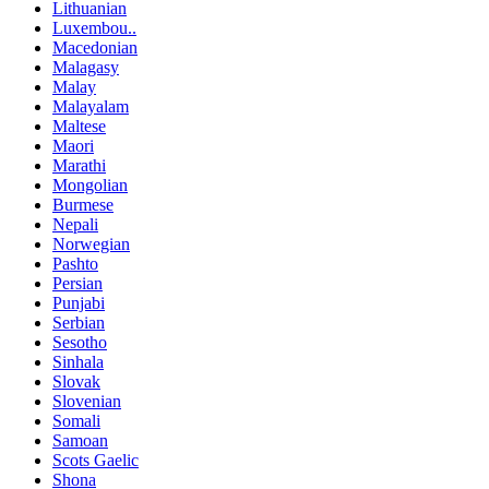
Lithuanian
Luxembou..
Macedonian
Malagasy
Malay
Malayalam
Maltese
Maori
Marathi
Mongolian
Burmese
Nepali
Norwegian
Pashto
Persian
Punjabi
Serbian
Sesotho
Sinhala
Slovak
Slovenian
Somali
Samoan
Scots Gaelic
Shona