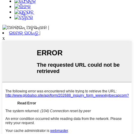
ଇମେଲ୍ ପଠାନ୍ତୁ |
x