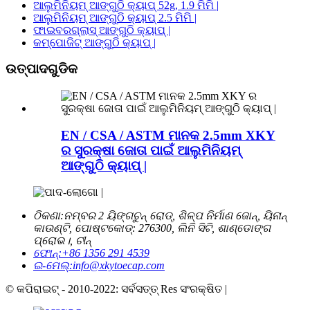
ଆଲୁମିନିୟମ୍ ଆଙ୍ଗୁଠି କ୍ୟାପ୍ 52g, 1.9 ମିମି |
ଆଲୁମିନିୟମ୍ ଆଙ୍ଗୁଠି କ୍ୟାପ୍ 2.5 ମିମି |
ଫାଇବରଗ୍ଲାସ୍ ଆଙ୍ଗୁଠି କ୍ୟାପ୍ |
କମ୍ପୋଜିଟ୍ ଆଙ୍ଗୁଠି କ୍ୟାପ୍ |
ଉତ୍ପାଦଗୁଡିକ
EN / CSA / ASTM ମାନକ 2.5mm XKY
ର ସୁରକ୍ଷା ଜୋତା ପାଇଁ ଆଲୁମିନିୟମ୍
ଆଙ୍ଗୁଠି କ୍ୟାପ୍ |
ଠିକଣା:
ନମ୍ବର 2 ୟିଙ୍ଗଚୁନ୍ ରୋଡ୍, ଶିଳ୍ପ ନିର୍ମାଣ ଜୋନ୍, ୟିନାନ୍
କାଉଣ୍ଟି, ପୋଷ୍ଟକୋଡ୍: 276300, ଲିନି ସିଟି, ଶାଣ୍ଡୋଙ୍ଗ
ପ୍ରୋଭ।, ଚୀନ୍
ଫୋନ୍:
+86 1356 291 4539
ଇ-ମେଲ୍:
info@xkytoecap.com
© କପିରାଇଟ୍ - 2010-2022: ସର୍ବସତ୍ତ୍ Res ସଂରକ୍ଷିତ |