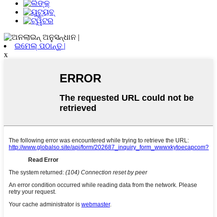
ଇମେଲ୍ ପଠାନ୍ତୁ |
x