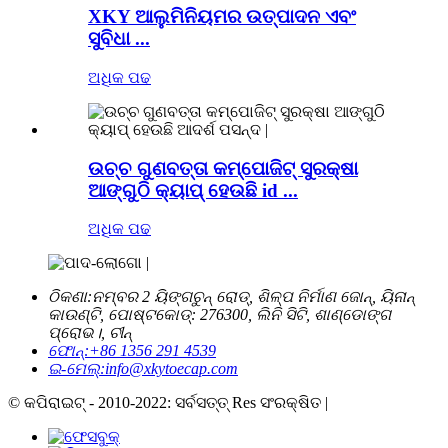
XKY ଆଲୁମିନିୟମର ଉତ୍ପାଦନ ଏବଂ
ସୁବିଧା ...
ଅଧିକ ପଢ
ଉଚ୍ଚ ଗୁଣବତ୍ତା କମ୍ପୋଜିଟ୍ ସୁରକ୍ଷା
ଆଙ୍ଗୁଠି କ୍ୟାପ୍ ହେଉଛି id ...
ଅଧିକ ପଢ
ଠିକଣା:
ନମ୍ବର 2 ୟିଙ୍ଗଚୁନ୍ ରୋଡ୍, ଶିଳ୍ପ ନିର୍ମାଣ ଜୋନ୍, ୟିନାନ୍
କାଉଣ୍ଟି, ପୋଷ୍ଟକୋଡ୍: 276300, ଲିନି ସିଟି, ଶାଣ୍ଡୋଙ୍ଗ
ପ୍ରୋଭ।, ଚୀନ୍
ଫୋନ୍:
+86 1356 291 4539
ଇ-ମେଲ୍:
info@xkytoecap.com
© କପିରାଇଟ୍ - 2010-2022: ସର୍ବସତ୍ତ୍ Res ସଂରକ୍ଷିତ |