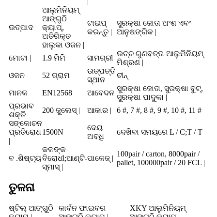
|
ଆଲୁମିନିୟମ୍
ଆଙ୍ଗୁଠି
ଟାଇପ୍
ସୁରକ୍ଷା ଜୋତା ଅଂଶ ଏବଂ
ଉତ୍ପାଦ
କ୍ୟାପ୍,
କରନ୍ତୁ |
ଆନୁଷଙ୍ଗିକ |
ଅତିରିକ୍ତ
ହାଲୁକା ଓଜନ |
ଉଚ୍ଚ ଗୁଣବତ୍ତା ଆଲୁମିନିୟମ୍
ମୋଟା |
1.9 ମିମି
ସାମଗ୍ରୀ
ମିଶ୍ରଣ |
ଉତ୍ପତ୍ତି
ଓଜନ
52 ଗ୍ରାମ
ଚୀନ୍
ସ୍ଥାନ
ସୁରକ୍ଷା ଜୋତା, ସୁରକ୍ଷା ବୁଟ୍,
ମାନକ
EN12568
ଆବେଦନ
ସୁରକ୍ଷା ପାଦୁକା |
ପ୍ରଭାବ
200 ଜୁଲେସ୍ |
ଆକାର |
6 #, 7 #, 8 #, 9 #, 10 #, 11 #
ଶକ୍ତି
ସଙ୍କୋଚନ
ଦେୟ
ପ୍ରତିରୋଧ
1500N
ଦେଖିବା ସମୟରେ L / C;T / T
ଅବଧି
|
କଳଙ୍କ
100pair / carton, 8000pair /
ବ .ଶିଷ୍ଟ୍ୟ
ବିରୋଧୀ;ଆଣ୍ଟି-
ପାକେଜ୍ |
pallet, 100000pair / 20 FCL |
ସ୍ମାସ୍ |
ତୁଳନା
ଷ୍ଟିଲ୍ ଆଙ୍ଗୁଠି
କାର୍ବନ ଫାଇବର
XKY ଆଲୁମିନିୟମ୍
କ୍ୟାପ୍ |
ଆଙ୍ଗୁଠି କ୍ୟାପ୍ |
ଆଙ୍ଗୁଠି କ୍ୟାପ୍ |