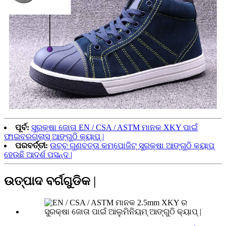
ପୂର୍ବ:
ସୁରକ୍ଷା ଜୋତା EN / CSA / ASTM ମାନକ XKY ପାଇଁ
ଫାଇବରଗ୍ଲାସ୍ ଆଙ୍ଗୁଠି କ୍ୟାପ୍ |
ପରବର୍ତ୍ତୀ:
ଉଚ୍ଚ ଗୁଣବତ୍ତା କମ୍ପୋଜିଟ୍ ସୁରକ୍ଷା ଆଙ୍ଗୁଠି କ୍ୟାପ୍
ହେଉଛି ଆଦର୍ଶ ପସନ୍ଦ |
ଉତ୍ପାଦ ବର୍ଗଗୁଡିକ |