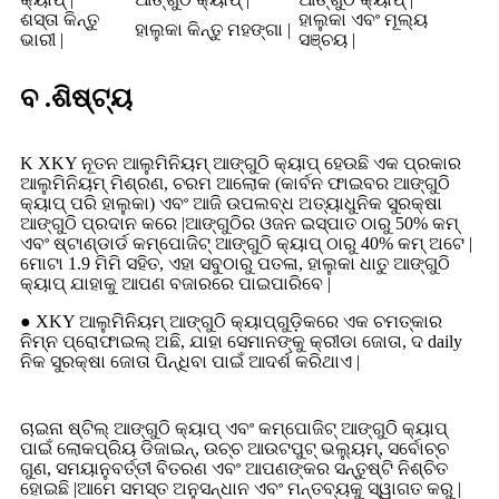
ଶସ୍ତା କିନ୍ତୁ
ହାଲୁକା ଏବଂ ମୂଲ୍ୟ
ହାଲୁକା କିନ୍ତୁ ମହଙ୍ଗା |
ଭାରୀ |
ସଞ୍ଚୟ |
ବ .ଶିଷ୍ଟ୍ୟ
K XKY ନୂତନ ଆଲୁମିନିୟମ୍ ଆଙ୍ଗୁଠି କ୍ୟାପ୍ ହେଉଛି ଏକ ପ୍ରକାର
ଆଲୁମିନିୟମ୍ ମିଶ୍ରଣ, ଚରମ ଆଲୋକ (କାର୍ବନ ଫାଇବର ଆଙ୍ଗୁଠି
କ୍ୟାପ୍ ପରି ହାଲୁକା) ଏବଂ ଆଜି ଉପଲବ୍ଧ ଅତ୍ୟାଧୁନିକ ସୁରକ୍ଷା
ଆଙ୍ଗୁଠି ପ୍ରଦାନ କରେ |ଆଙ୍ଗୁଠିର ଓଜନ ଇସ୍ପାତ ଠାରୁ 50% କମ୍
ଏବଂ ଷ୍ଟାଣ୍ଡାର୍ଡ କମ୍ପୋଜିଟ୍ ଆଙ୍ଗୁଠି କ୍ୟାପ୍ ଠାରୁ 40% କମ୍ ଅଟେ |
ମୋଟା 1.9 ମିମି ସହିତ, ଏହା ସବୁଠାରୁ ପତଳା, ହାଲୁକା ଧାତୁ ଆଙ୍ଗୁଠି
କ୍ୟାପ୍ ଯାହାକୁ ଆପଣ ବଜାରରେ ପାଇପାରିବେ |
● XKY ଆଲୁମିନିୟମ୍ ଆଙ୍ଗୁଠି କ୍ୟାପ୍ଗୁଡ଼ିକରେ ଏକ ଚମତ୍କାର
ନିମ୍ନ ପ୍ରୋଫାଇଲ୍ ଅଛି, ଯାହା ସେମାନଙ୍କୁ କ୍ରୀଡା ଜୋତା, ଦ daily
ନିକ ସୁରକ୍ଷା ଜୋତା ପିନ୍ଧିବା ପାଇଁ ଆଦର୍ଶ କରିଥାଏ |
ଚାଇନା ଷ୍ଟିଲ୍ ଆଙ୍ଗୁଠି କ୍ୟାପ୍ ଏବଂ କମ୍ପୋଜିଟ୍ ଆଙ୍ଗୁଠି କ୍ୟାପ୍
ପାଇଁ ଲୋକପ୍ରିୟ ଡିଜାଇନ୍, ଉଚ୍ଚ ଆଉଟପୁଟ୍ ଭଲ୍ୟୁମ୍, ସର୍ବୋଚ୍ଚ
ଗୁଣ, ସମୟାନୁବର୍ତ୍ତୀ ବିତରଣ ଏବଂ ଆପଣଙ୍କର ସନ୍ତୁଷ୍ଟି ନିଶ୍ଚିତ
ହୋଇଛି |ଆମେ ସମସ୍ତ ଅନୁସନ୍ଧାନ ଏବଂ ମନ୍ତବ୍ୟକୁ ସ୍ୱାଗତ କରୁ |