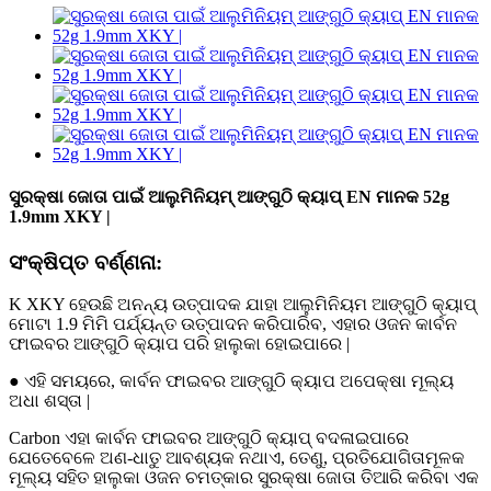
ସୁରକ୍ଷା ଜୋତା ପାଇଁ ଆଲୁମିନିୟମ୍ ଆଙ୍ଗୁଠି କ୍ୟାପ୍ EN ମାନକ 52g
1.9mm XKY |
ସଂକ୍ଷିପ୍ତ ବର୍ଣ୍ଣନା:
K XKY ହେଉଛି ଅନନ୍ୟ ଉତ୍ପାଦକ ଯାହା ଆଲୁମିନିୟମ ଆଙ୍ଗୁଠି କ୍ୟାପ୍
ମୋଟା 1.9 ମିମି ପର୍ଯ୍ୟନ୍ତ ଉତ୍ପାଦନ କରିପାରିବ, ଏହାର ଓଜନ କାର୍ବନ
ଫାଇବର ଆଙ୍ଗୁଠି କ୍ୟାପ ପରି ହାଲୁକା ହୋଇପାରେ |
● ଏହି ସମୟରେ, କାର୍ବନ ଫାଇବର ଆଙ୍ଗୁଠି କ୍ୟାପ ଅପେକ୍ଷା ମୂଲ୍ୟ
ଅଧା ଶସ୍ତା |
Carbon ଏହା କାର୍ବନ ଫାଇବର ଆଙ୍ଗୁଠି କ୍ୟାପ୍ ବଦଳାଇପାରେ
ଯେତେବେଳେ ଅଣ-ଧାତୁ ଆବଶ୍ୟକ ନଥାଏ, ତେଣୁ, ପ୍ରତିଯୋଗିତାମୂଳକ
ମୂଲ୍ୟ ସହିତ ହାଲୁକା ଓଜନ ଚମତ୍କାର ସୁରକ୍ଷା ଜୋତା ତିଆରି କରିବା ଏକ