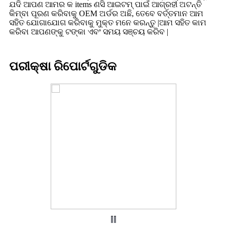
ଯଦି ଆପଣ ଆମର କ items ଣସି ଆଇଟମ୍ ପାଇଁ ଆଗ୍ରହୀ ଅଟନ୍ତି
କିମ୍ବା ପୂରଣ କରିବାକୁ OEM ଅର୍ଡର ଅଛି, ତେବେ ବର୍ତ୍ତମାନ ଆମ
ସହିତ ଯୋଗାଯୋଗ କରିବାକୁ ମୁକ୍ତ ମନେ କରନ୍ତୁ |ଆମ ସହିତ କାମ
କରିବା ଆପଣଙ୍କୁ ଟଙ୍କା ଏବଂ ସମୟ ସଞ୍ଚୟ କରିବ |
ପରୀକ୍ଷା ରିପୋର୍ଟଗୁଡିକ