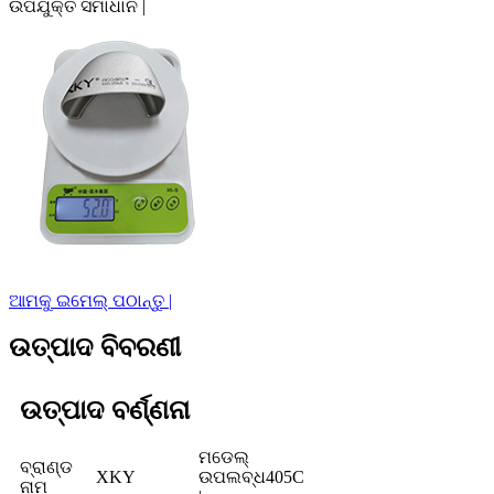
ଉପଯୁକ୍ତ ସମାଧାନ |
ଆମକୁ ଇମେଲ୍ ପଠାନ୍ତୁ |
ଉତ୍ପାଦ ବିବରଣୀ
ଉତ୍ପାଦ ବର୍ଣ୍ଣନା
ମଡେଲ୍
ବ୍ରାଣ୍ଡ
XKY
ଉପଲବ୍ଧ
405C
ନାମ