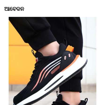
ଆବେଦନ