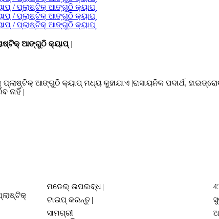
ଷ୍ଟିକ୍ ଆଙ୍ଗୁଠି କ୍ୟାପ୍ |
ୁ ପ୍ଲାଷ୍ଟିକ୍ ଆଙ୍ଗୁଠି କ୍ୟାପ୍ ମଧ୍ୟ କୁହାଯାଏ |ରାସାୟନିକ ପଦାର୍ଥ, ହାଇଡ୍ର
ନାହିଁ |
ମଡେଲ୍ ଉପଲବ୍ଧ |
4
୍ଲାଷ୍ଟିକ୍
ଟାଇପ୍ କରନ୍ତୁ |
ସ
ସାମଗ୍ରୀ
ଅ