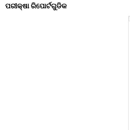
ପରୀକ୍ଷା ରିପୋର୍ଟଗୁଡିକ