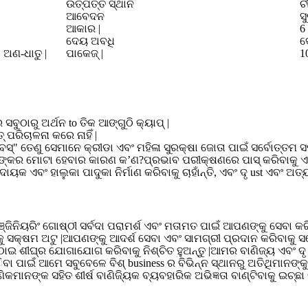
ଉତ୍ପତ୍ତି ସ୍ଥାନ
ଚୀ
ଆବେଦନ
ସ
ଆକାର |
6 
ଦେୟ ଅବଧି
ଦ
 ଅଣ-ଧାତୁ |
ପାକେଜ୍ |
1
ବୁଠାରୁ ଅର୍ଥନ to ତିକ ଆଙ୍ଗୁଠି କ୍ୟାପ୍ |
ତ୍ ପରିଚାଳନା କରେ ନାହିଁ |
୍ବସ୍" ତେଣୁ ସେମାନେ କ୍ରୀଡା ଏବଂ ମହିଳା ସୁରକ୍ଷା ଜୋତା ପାଇଁ ସର୍ବୋତ୍ତମ ସମ
ନଙ୍କର ମୋଟା ହେବାର କାରଣ କ’ଣ?ପ୍ରଭାବ ପରୀକ୍ଷଣରେ ପାସ୍ କରିବାକୁ ଏବଂ 
ୟକ ଏବଂ ହାଲୁକା ପାଦୁକା ନିର୍ମାଣ କରିବାକୁ ଚାହାଁନ୍ତି, ଏବଂ ଦୃ ust ଏବଂ ଅ
ିନିୟରିଂ ଗୋଷ୍ଠୀ ସର୍ବଦା ପରାମର୍ଶ ଏବଂ ମତାମତ ପାଇଁ ଆପଣଙ୍କୁ ସେବା କ
କୁ ସକ୍ଷମ ଅଟୁ |ଆପଣଙ୍କୁ ଆଦର୍ଶ ସେବା ଏବଂ ସାମଗ୍ରୀ ପ୍ରଦାନ କରିବାକୁ 
ପଠାଇ ଶୀଘ୍ର ଯୋଗାଯୋଗ କରିବାକୁ ନିଶ୍ଚିତ ହୁଅନ୍ତୁ |ଆମର ବାଣିଜ୍ୟ ଏବଂ ଦ
ିବା ପାଇଁ ଆମେ ସବୁବେଳେ ବିଶ୍ business ର ବିଭିନ୍ନ ସ୍ଥାନରୁ ଅତିଥିମାନ
ମାନଙ୍କ ସହିତ ଶୀର୍ଷ ବାଣିଜ୍ୟିକ ବ୍ୟବହାରିକ ଅଭିଜ୍ଞତା ବାଣ୍ଟିବାକୁ ଇଚ୍ଛା କ