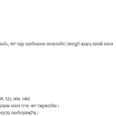
ୋକାର୍ବନ୍ ଏବଂ ଗ୍ଲୁ ପ୍ରତିରୋଧକ |କମ୍ପୋଜିଟ୍ ଆଙ୍ଗୁଠି କ୍ୟାପ୍ ହେଉଛି ଜୋତା
59, 522, 604, 1402
ୁରକ୍ଷା ଜୋତା ଅଂଶ ଏବଂ ଆନୁଷଙ୍ଗିକ |
ଲ୍ଟ୍ରା ଥର୍ମୋପ୍ଲାଷ୍ଟିକ୍ |