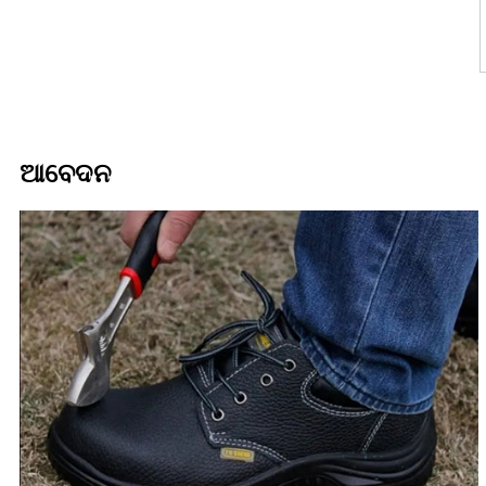
ଆବେଦନ