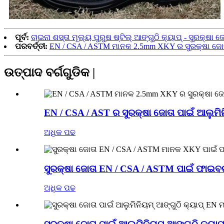
ପୂର୍ବ:
ଚାଇନା ଶସ୍ତା ମୂଲ୍ୟ ପୁରୁଷ ଷ୍ଟିଲ୍ ଆଙ୍ଗୁଠି କ୍ୟାପ୍ - ସୁରକ
ପରବର୍ତ୍ତୀ:
EN / CSA / ASTM ମାନକ 2.5mm XKY ର ସୁରକ୍ଷା ଜୋତା 
ଉତ୍ପାଦ ବର୍ଗଗୁଡିକ |
EN / CSA / AST ର ସୁରକ୍ଷା ଜୋତା ପାଇଁ ଆଲୁମିନି
ଅଧିକ ପଢ
ସୁରକ୍ଷା ଜୋତା EN / CSA / ASTM ପାଇଁ ଫାଇବର ଗ
ଅଧିକ ପଢ