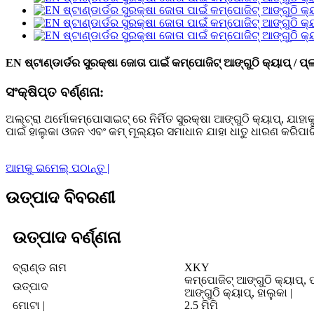
EN ଷ୍ଟାଣ୍ଡାର୍ଡର ସୁରକ୍ଷା ଜୋତା ପାଇଁ କମ୍ପୋଜିଟ୍ ଆଙ୍ଗୁଠି କ୍ୟାପ୍ / ପ୍ଲା
ସଂକ୍ଷିପ୍ତ ବର୍ଣ୍ଣନା:
ଅଲ୍ଟ୍ରା ଥର୍ମୋକମ୍ପୋସାଇଟ୍ ରେ ନିର୍ମିତ ସୁରକ୍ଷା ଆଙ୍ଗୁଠି କ୍ୟାପ୍, ଯାହାକ
ପାଇଁ ହାଲୁକା ଓଜନ ଏବଂ କମ୍ ମୂଲ୍ୟର ସମାଧାନ ଯାହା ଧାତୁ ଧାରଣ କରିପାରିବ 
ଆମକୁ ଇମେଲ୍ ପଠାନ୍ତୁ |
ଉତ୍ପାଦ ବିବରଣୀ
ଉତ୍ପାଦ ବର୍ଣ୍ଣନା
ବ୍ରାଣ୍ଡ ନାମ
XKY
କମ୍ପୋଜିଟ୍ ଆଙ୍ଗୁଠି କ୍ୟାପ୍, ପ
ଉତ୍ପାଦ
ଆଙ୍ଗୁଠି କ୍ୟାପ୍, ହାଲୁକା |
ମୋଟା |
2.5 ମିମି