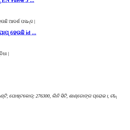
୍ EN ମାନକ 5 ...
ାପ୍ ହେଉଛି id ...
ାଉଣ୍ଟି, ପୋଷ୍ଟକୋଡ୍: 276300, ଲିନି ସିଟି, ଶାଣ୍ଡୋଙ୍ଗ ପ୍ରୋଭ।, ଚୀନ୍