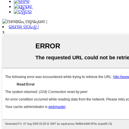
ଇମେଲ୍ ପଠାନ୍ତୁ |
x