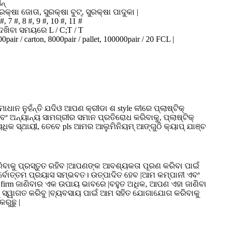
ନ୍
ୁରକ୍ଷା ଜୋତା, ସୁରକ୍ଷା ବୁଟ୍, ସୁରକ୍ଷା ପାଦୁକା |
#, 7 #, 8 #, 9 #, 10 #, 11 #
େଖିବା ସମୟରେ L / C;T / T
00pair / carton, 8000pair / pallet, 100000pair / 20 FCL |
ାଧାନ ନୁହଁନ୍ତି ଯଦିଓ ଆପଣ କ୍ରୀଡା ଶ style ଳୀରେ ପ୍ଲାଷ୍ଟିକ୍
ଅନ୍ୟାନ୍ୟ ସାମଗ୍ରୀର ସମାନ ପ୍ରତିରୋଧ କରିବାକୁ, ପ୍ଲାଷ୍ଟିକ୍
ତ୍ୟଧିକ ସ୍ଥାୟୀ, ତେବେ pls ଆମର ଆଲୁମିନିୟମ୍ ଆଙ୍ଗୁଠି କ୍ୟାପ୍ ଯାଞ୍ଚ
ରିବାକୁ ପ୍ରସ୍ତୁତ ରହିବ |ଆପଣଙ୍କ ଆବଶ୍ୟକତା ପୂରଣ କରିବା ପାଇଁ
ସର୍ବୋତ୍ତମ ପ୍ରୟାସ ସମ୍ଭବତ। ଉତ୍ପାଦିତ ହେବ |ଆମ କମ୍ପାନୀ ଏବଂ
ୃ firm ଜାଣିବାର ଏକ ଉପାୟ ଭାବରେ |ବହୁତ ଅଧିକ, ଆପଣ ଏହା ଜାଣିବା
ଙ୍କୁ ସ୍ୱାଗତ କରିବୁ |ବ୍ୟବସାୟ ପାଇଁ ଆମ ସହିତ ଯୋଗାଯୋଗ କରିବାକୁ
ରୁଛୁ |