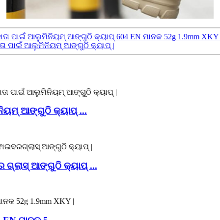
୍ଷା ଜୋତା ପାଇଁ ଆଲୁମିନିୟମ୍ ଆଙ୍ଗୁଠି କ୍ୟାପ୍ 604 EN ମାନକ 52g 1.9mm 
ପାଇଁ ଆଲୁମିନିୟମ୍ ଆଙ୍ଗୁଠି କ୍ୟାପ୍ |
ୟମ୍ ଆଙ୍ଗୁଠି କ୍ୟାପ୍ ...
୍ଲାସ୍ ଆଙ୍ଗୁଠି କ୍ୟାପ୍ ...