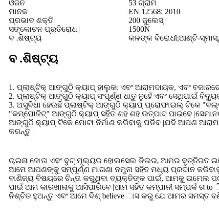
ଓଜନ
53 ଗ୍ରାମ
ମାନକ
EN 12568: 2010
ପ୍ରଭାବ ଶକ୍ତି
200 ଜୁଲେସ୍ |
ସଙ୍କୋଚନ ପ୍ରତିରୋଧ |
1500N
ବ .ଶିଷ୍ଟ୍ୟ
କଳଙ୍କ ବିରୋଧୀ;ଆଣ୍ଟି-ସ୍ମାସ୍,
ବ .ଶିଷ୍ଟ୍ୟ
1. ପ୍ଲାଷ୍ଟିକ୍ ଆଙ୍ଗୁଠି କ୍ୟାପ୍ ହାଲୁକା ଏବଂ ଆରାମଦାୟକ, ଏବଂ ବଜାରରେ ସ
2. ପ୍ଲାଷ୍ଟିକ୍ ଆଙ୍ଗୁଠି କ୍ୟାପ୍ ସଂପୂର୍ଣ୍ଣ ଧାତୁ ନୁହେଁ ଏବଂ ସେଥିପାଇଁ ବିଦ୍ୟୁ
3. ଅସୁବିଧା ହେଉଛି ପ୍ଲାଷ୍ଟିକ୍ ଆଙ୍ଗୁଠି କ୍ୟାପ୍ ପ୍ରୋଫାଇଲ୍ ଟିକେ "ବଲ
"କମ୍ପୋଜିଟ୍" ଆଙ୍ଗୁଠି କ୍ୟାପ୍ ସହିତ ଶହ ଶହ ଉତ୍ପାଦ ପାଇବେ |ସେମା
ଆଙ୍ଗୁଠି କ୍ୟାପ୍ ଟିକେ ମୋଟା ନିର୍ମାଣ କରିବାକୁ ପଡିବ |ଯଦି ଆପଣ ଆରାମଦା
କରନ୍ତୁ |
ଚାଇନା ଜୋତା ଏବଂ ବୁଟ୍ ମୂଲ୍ୟର ହୋଲସେଲ ଡିଲର, ଆମର ବୃତ୍ତିଗତ ଇଞ୍ଜ
ଆମେ ଆପଣଙ୍କୁ ସମ୍ପୂର୍ଣ୍ଣ ମାଗଣା ନମୁନା ସହିତ ମଧ୍ୟ ପ୍ରଦାନ କରିବା
ବାଣିଜ୍ୟ ବିଷୟରେ ଚିନ୍ତା କରୁଥିବା ବ୍ୟକ୍ତିଙ୍କ ପାଇଁ, ଆମକୁ ଇମେଲ 
ପାଇଁ ଆମ କାରଖାନାକୁ ଆସିପାରିବେ |ଆମ ସହିତ କମ୍ପାନୀ ସମ୍ପର୍କ ଗ to 
ନିଶ୍ଚିତ ହୁଅନ୍ତୁ ଏବଂ ଆମେ ବିଶ୍ believe ାସ କରୁ ଯେ ଆମର ସମସ୍ତ ବଣିକ