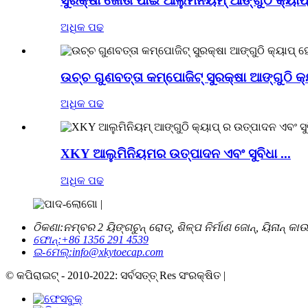
ସୁରକ୍ଷା ଜୋତା ପାଇଁ ଆଲୁମିନିୟମ୍ ଆଙ୍ଗୁଠି କ୍ୟାପ
ଅଧିକ ପଢ
ଉଚ୍ଚ ଗୁଣବତ୍ତା କମ୍ପୋଜିଟ୍ ସୁରକ୍ଷା ଆଙ୍ଗୁଠି କ୍ୟ
ଅଧିକ ପଢ
XKY ଆଲୁମିନିୟମର ଉତ୍ପାଦନ ଏବଂ ସୁବିଧା ...
ଅଧିକ ପଢ
ଠିକଣା:
ନମ୍ବର 2 ୟିଙ୍ଗଚୁନ୍ ରୋଡ୍, ଶିଳ୍ପ ନିର୍ମାଣ ଜୋନ୍, ୟିନାନ୍ କ
ଫୋନ୍:
+86 1356 291 4539
ଇ-ମେଲ୍:
info@xkytoecap.com
© କପିରାଇଟ୍ - 2010-2022: ସର୍ବସତ୍ତ୍ Res ସଂରକ୍ଷିତ |